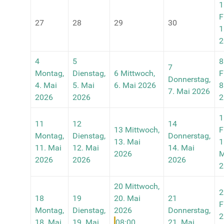
1
F
27
28
29
30
1
2
4
5
8
7
Montag,
Dienstag,
6
Mittwoch,
F
Donnerstag,
4. Mai
5. Mai
6. Mai 2026
8
7. Mai 2026
2026
2026
2
1
11
12
14
13
Mittwoch,
F
Montag,
Dienstag,
Donnerstag,
13. Mai
1
11. Mai
12. Mai
14. Mai
2026
M
2026
2026
2026
2
20
Mittwoch,
2
18
19
20. Mai
21
F
Montag,
Dienstag,
2026
Donnerstag,
2
18. Mai
19. Mai
08:00
21. Mai